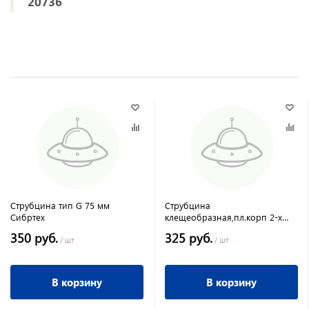
20736
Струбцина тип G 75 мм
Струбцина
Сибртех
клещеобразная,пл.корп 2-х
комп. рукоят, усиленная
350 руб.
325 руб.
пружина 3-3/16 82мм Сибртех
/ шт
/ шт
В корзину
В корзину