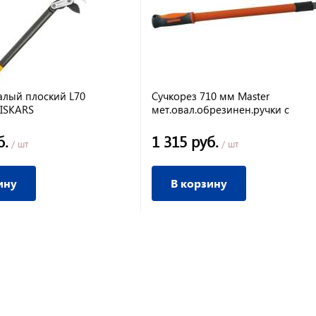
алый плоский L70
Сучкорез 710 мм Master
FISKARS
мет.овал.обрезинен.ручки с
наковальней
б.
1 315 руб.
/ шт
/ шт
ину
В корзину