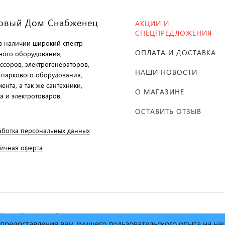
овый Дом Снабженец
АКЦИИ И
СПЕЦПРЕДЛОЖЕНИЯ
 в наличии широкий спектр
ОПЛАТА И ДОСТАВКА
ного оборудования,
ссоров, электрогенераторов,
НАШИ НОВОСТИ
-паркового оборудования,
ента, а так же сантехники,
О МАГАЗИНЕ
а и электротоваров.
ОСТАВИТЬ ОТЗЫВ
аботка персональных данных
личная оферта
й дом Снабженец"
1995г. -
х предоставления вам лучшего пользовательского опыта на н