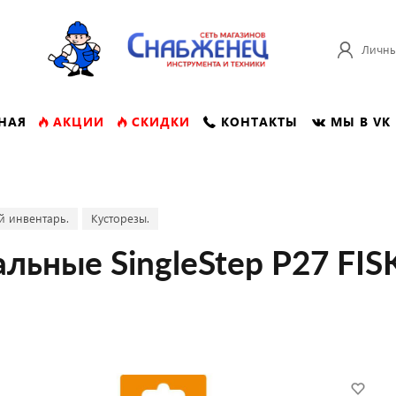
Личны
НАЯ
АКЦИИ
СКИДКИ
КОНТАКТЫ
МЫ В VK
й инвентарь.
Кусторезы.
льные SingleStep P27 FI