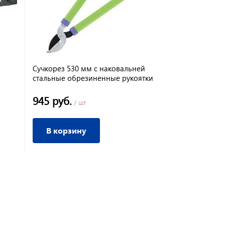
Сучкорез 530 мм с наковальней
Стальная шт
стальные обрезиненные рукоятки
1,5м/Palisad
945 руб.
250 руб.
/ шт
/
В корзину
В корз