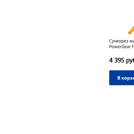
Стальная штанга для сучкореза
Сучкорез м
ки
1,5м/Palisad
PowerGear 
250 руб.
4 395 ру
/ шт
В корзину
В корз