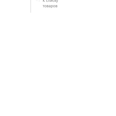
К списку
товаров