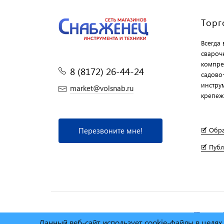
Торг
Всегда
свароч
компре
8 (8172) 26-44-24
садово
инструм
market@volsnab.ru
крепеж
Перезвоните мне!
🗹 Обр
🗹 Пуб
© Сеть магазинов инструмента и техники
"Торговы
Данный веб-сайт использует cookie-файлы в целя
2025г.