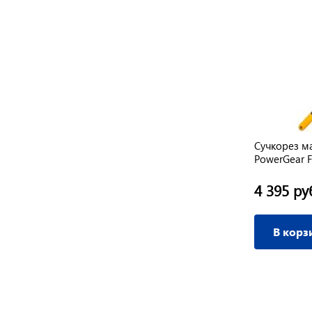
Сучкорез м
PowerGear 
4 395 ру
В корз