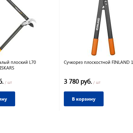
алый плоский L70
Сучкорез плоскостной FINLAND 
FISKARS
б.
3 780 руб.
/ шт
/ шт
ину
В корзину