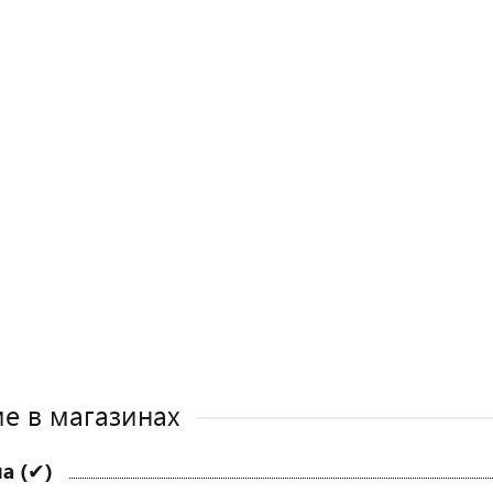
е в магазинах
а (✔)