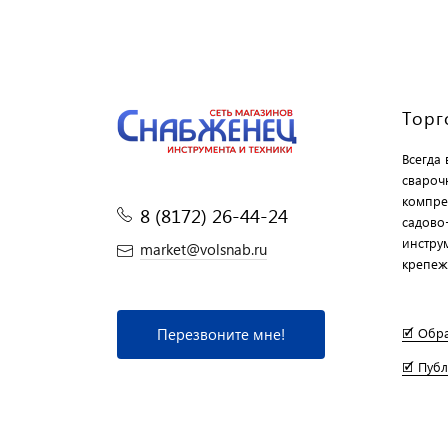
Торг
Всегда
свароч
компре
8 (8172) 26-44-24
садово
инструм
market@volsnab.ru
крепеж
Перезвоните мне!
🗹 Обр
🗹 Пуб