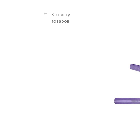
К списку
товаров