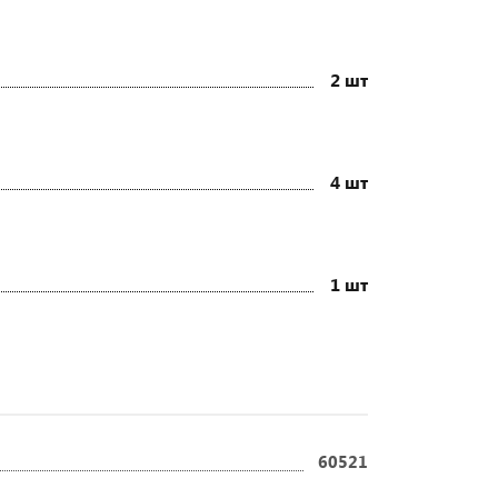
2 шт
4 шт
1 шт
60521