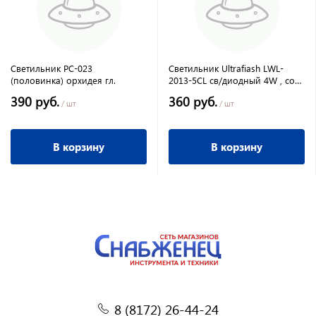
Светильник РС-023
Светильник Ultrafiash LWL-
(половинка) орхидея гл.
2013-5CL св/диодный 4W , со
шнуром
390 руб.
360 руб.
/ шт
/ шт
В корзину
В корзину
8 (8172) 26-44-24