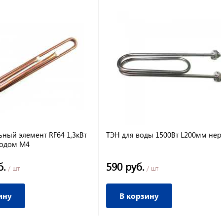
ьный элемент RF64 1,3кВт
ТЭН для воды 1500Вт L200мм нер
нодом М4
б.
590 руб.
/ шт
/ шт
ину
В корзину