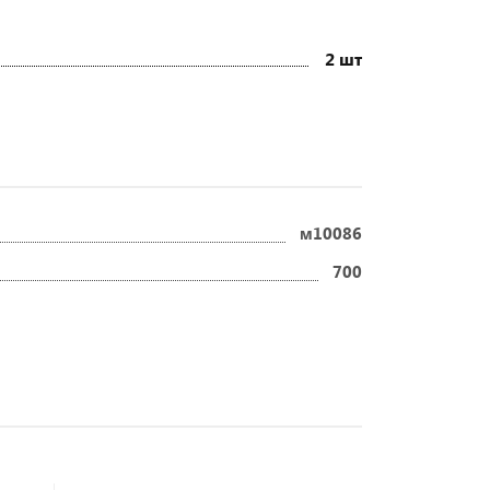
2 шт
м10086
700