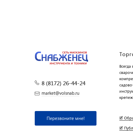
Торг
Всегда
свароч
компре
8 (8172) 26-44-24
садово
инструм
market@volsnab.ru
крепеж
Перезвоните мне!
🗹 Обр
🗹 Пуб