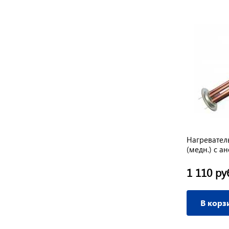
Нагревател
(медн.) с а
1 110 ру
В корз