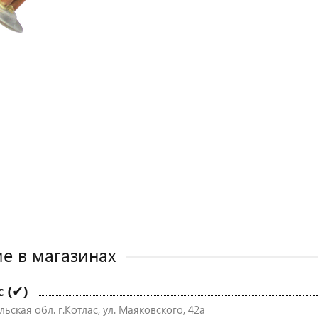
е в магазинах
с (✔)
ьская обл. г.Котлас, ул. Маяковского, 42а