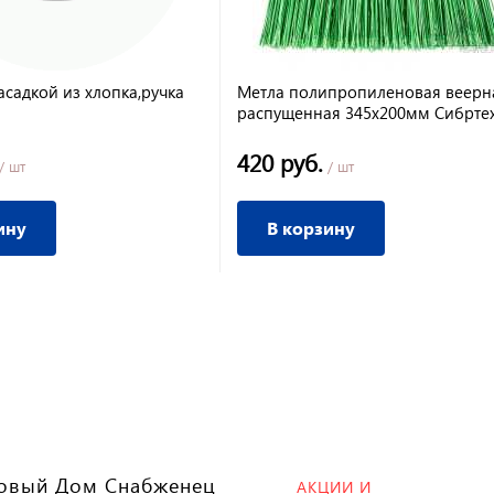
асадкой из хлопка,ручка
Метла полипропиленовая веерн
распущенная 345х200мм Сибрте
420 руб.
/ шт
/ шт
ину
В корзину
овый Дом Снабженец
АКЦИИ И