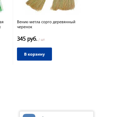
ая
Веник-метла сорго деревянный
х
черенок
345 руб.
/ шт
В корзину