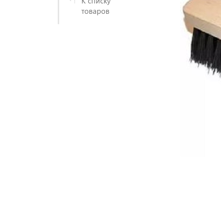
К списку
товаров