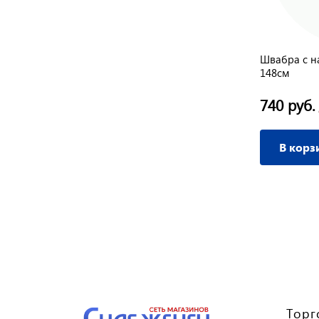
Швабра с н
148см
740 руб.
В корз
Торг