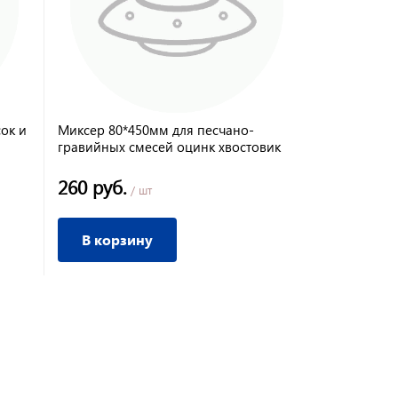
ок и
Миксер 80*450мм для песчано-
Миксер D12
гравийных смесей оцинк хвостовик
песчанно-г
SDS Plus//Denzel
Сибртех
260 руб.
495 руб.
/ шт
/
В корзину
В корз