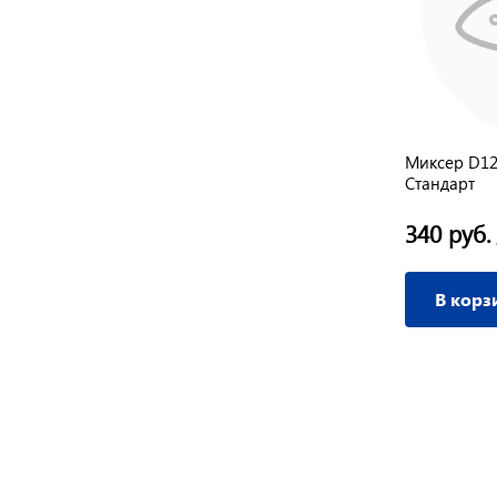
Миксер D120 мм L570 мм для
Миксер D12
вик
песчанно-гравийных смесей//
Стандарт
Сибртех
495 руб.
340 руб.
/ шт
В корзину
В корз