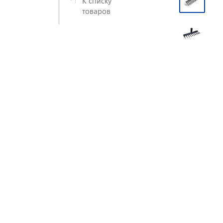
К списку
товаров