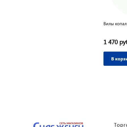
Вилы копа
1 470 ру
В корз
Торг