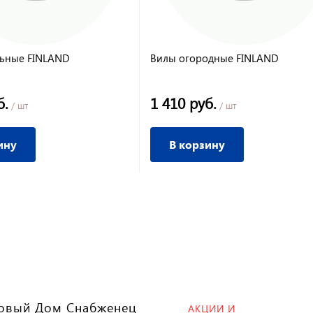
льные FINLAND
Вилы огородные FINLAND
б.
1 410 руб.
/ шт
/ шт
ину
В корзину
овый Дом Снабженец
АКЦИИ И