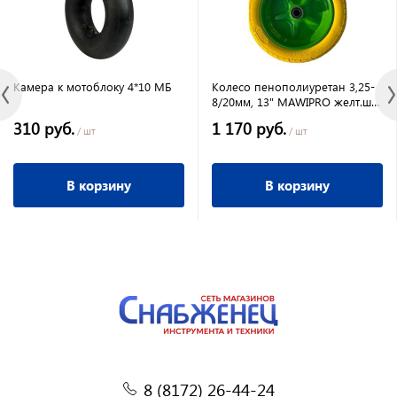
Камера к мотоблоку 4*10 МБ
Колесо пенополиуретан 3,25-
8/20мм, 13" MAWIPRO желт.ш/
зел.диск
310 руб.
1 170 руб.
/ шт
/ шт
В корзину
В корзину
8 (8172) 26-44-24