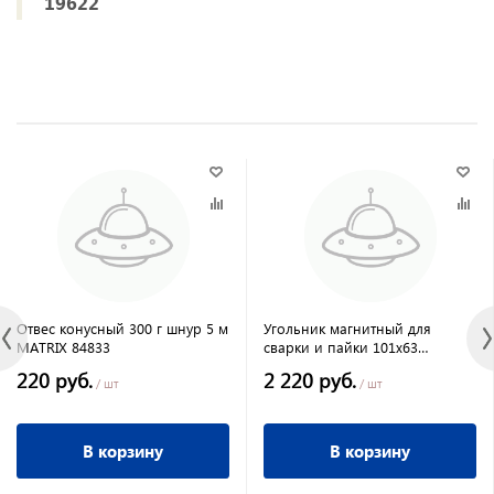
19622
Отвес конусный 300 г шнур 5 м
Угольник магнитный для
MATRIX 84833
сварки и пайки 101х63
регулируемый Кобальт
220 руб.
2 220 руб.
/ шт
/ шт
В корзину
В корзину