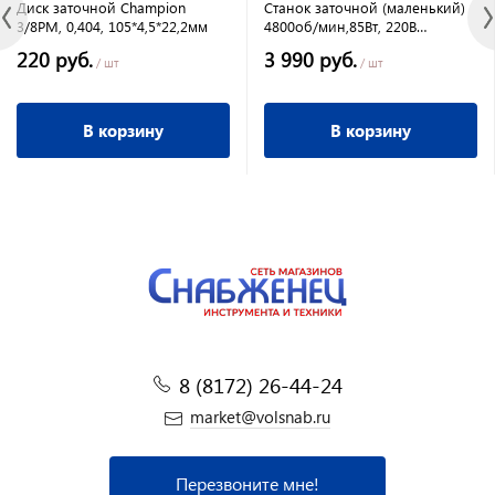
Диск заточной Champion
Станок заточной (маленький)
3/8РМ, 0,404, 105*4,5*22,2мм
4800об/мин,85Вт, 220В
CHAMPION
220 руб.
3 990 руб.
/ шт
/ шт
В корзину
В корзину
8 (8172) 26-44-24
market@volsnab.ru
Перезвоните мне!