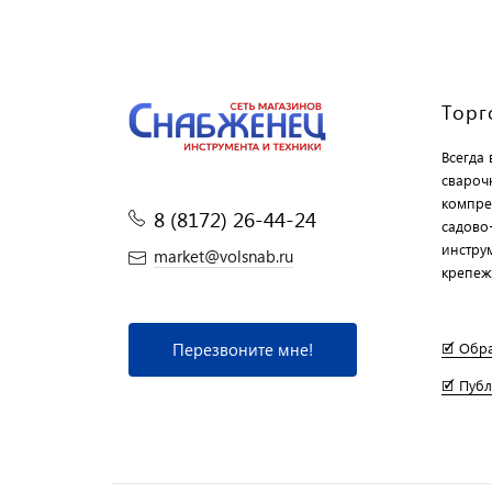
Торг
Всегда
свароч
компре
8 (8172) 26-44-24
садово
инструм
market@volsnab.ru
крепеж
Перезвоните мне!
🗹 Обр
🗹 Пуб