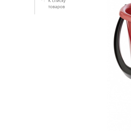
К списку
товаров