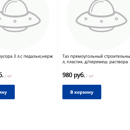
мусора 3 л.с педалью,нерж
Таз прямоугольный строительны
л, пластик. д/перемеш. раствора
б.
980 руб.
/ шт
/ шт
ину
В корзину