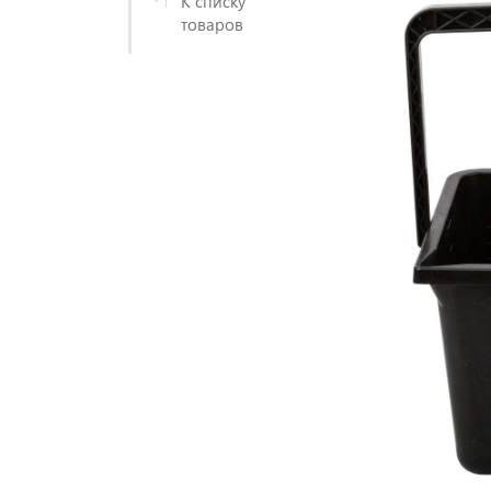
К списку
товаров