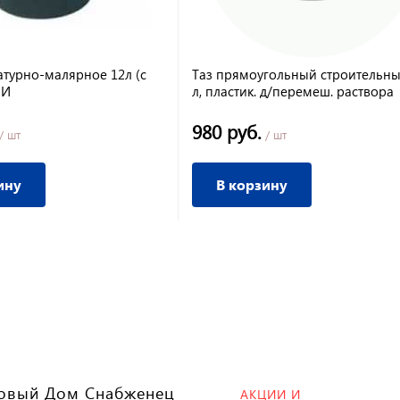
атурно-малярное 12л (с
Таз прямоугольный строительны
ПИ
л, пластик. д/перемеш. раствора
980 руб.
/ шт
/ шт
ину
В корзину
овый Дом Снабженец
АКЦИИ И