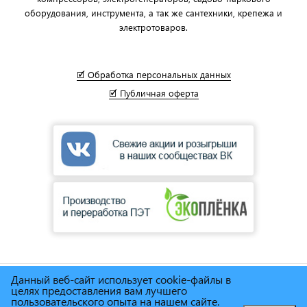
оборудования, инструмента, а так же сантехники, крепежа и
электротоваров.
🗹 Обработка персональных данных
🗹 Публичная оферта
Данный веб-сайт использует cookie-файлы в
© Сеть магазинов инструмента и техники
"Торговый дом
целях предоставления вам лучшего
Снабженец"
1995г. - 2025г.
пользовательского опыта на нашем сайте.