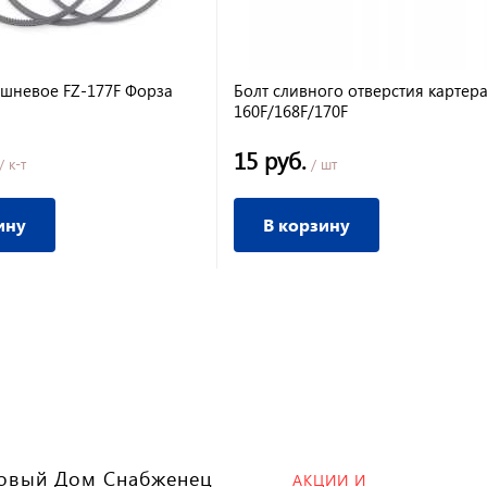
шневое FZ-177F Форза
Болт сливного отверстия картера
160F/168F/170F
15 руб.
/ к-т
/ шт
ину
В корзину
овый Дом Снабженец
АКЦИИ И