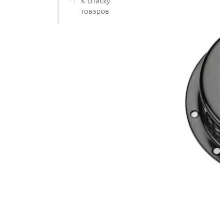
К списку
товаров