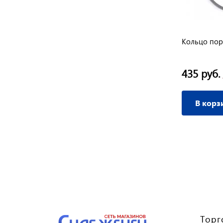
к
Крыльчатка маховика FZ-168F/168F-
Кольцо пор
2/170 F Форза
145 руб.
435 руб.
/ шт
В корзину
В корз
Торг