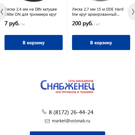
Леска 2,4 мм на DIN катушке
Леска 2,7 мм 15 м DDE Hard
240м ON для триммера круг
line круг армированный
серый/красный
7 руб.
200 руб.
/ м
/ шт
В корзину
В корзину
8 (8172) 26-44-24
market@volsnab.ru