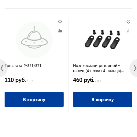
Трос газа P-351/371
Нож косилки роторной+
палец (4 ножа+4 пальца)
Форза
110 руб.
460 руб.
/ шт
/ к-т
В корзину
В корзину