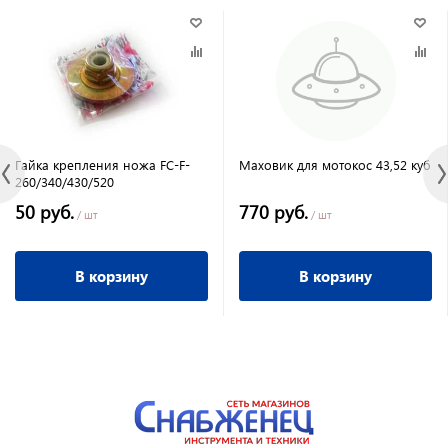
Гайка крепления ножа FC-F-
Маховик для мотокос 43,52 куб
260/340/430/520
50 руб.
770 руб.
/ шт
/ шт
В корзину
В корзину