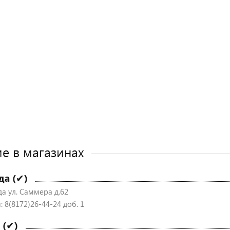
е в магазинах
да (✔)
да ул. Саммера д.62
 8(8172)26-44-24 доб. 1
 (✔)