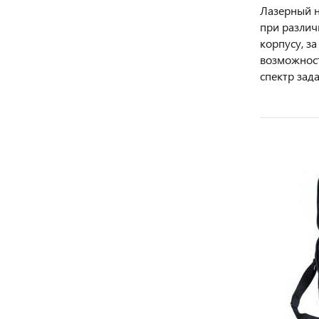
Лазерный н
при различ
корпусу, з
возможност
спектр зад