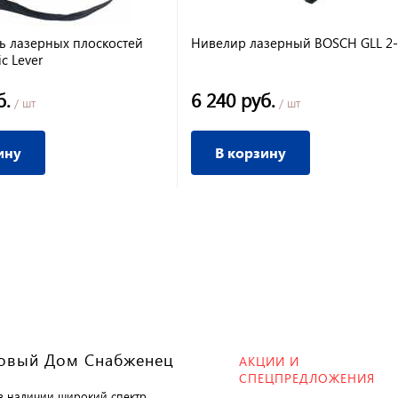
ь лазерных плоскостей
Нивелир лазерный BOSCH GLL 2-
c Lever
б.
6 240 руб.
/ шт
/ шт
ину
В корзину
овый Дом Снабженец
АКЦИИ И
СПЕЦПРЕДЛОЖЕНИЯ
 в наличии широкий спектр