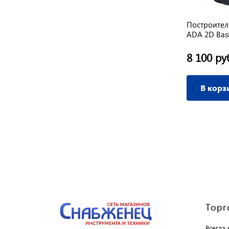
Построител
ADA 2D Basi
8 100 ру
В корз
Торг
Всегда