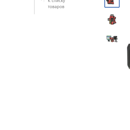
К списку
товаров