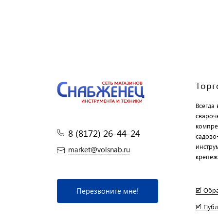
Торг
Всегда
свароч
компре
8 (8172) 26-44-24
садово
инструм
market@volsnab.ru
крепеж
Перезвоните мне!
🗹 Обр
🗹 Пуб