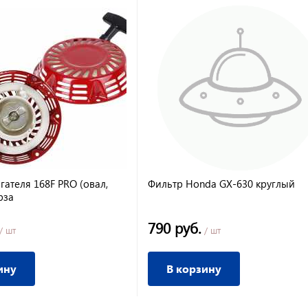
гателя 168F PRO (овал,
Фильтр Honda GX-630 круглый
рза
790 руб.
/ шт
/ шт
ину
В корзину