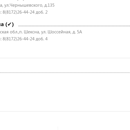
а, ул.Чернышевского, д.135
 8(8172)26-44-24 доб. 2
а (✔)
кая обл.,п. Шексна, ул. Шоссейная, д. 5А
 8(8172)26-44-24 доб. 4