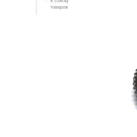
К списку
товаров