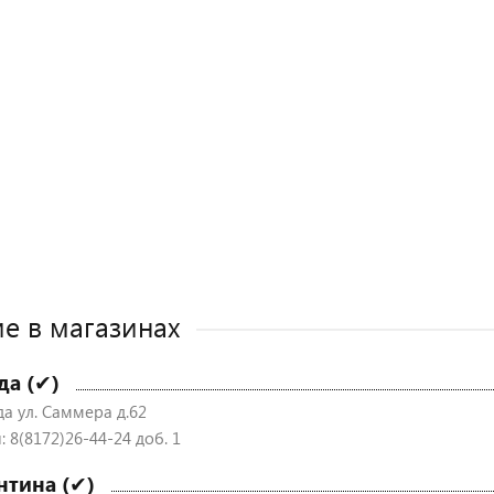
е в магазинах
да (✔)
да ул. Саммера д.62
 8(8172)26-44-24 доб. 1
нтина (✔)