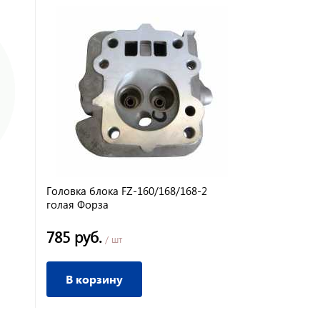
Головка блока FZ-160/168/168-2
голая Форза
785 руб.
/ шт
В корзину