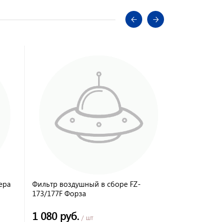
ера
Фильтр воздушный в сборе FZ-
Головка бло
173/177F Форза
голая Форз
1 080 руб.
785 руб.
/ шт
/