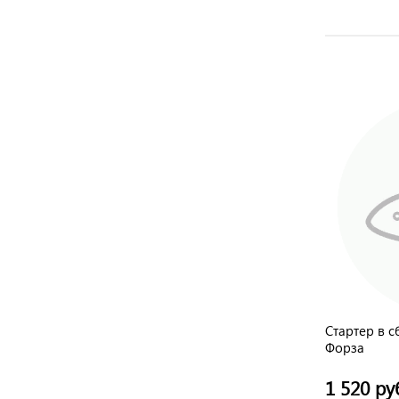
Головка блока FZ-160/168/168-2
Стартер в с
голая Форза
Форза
785 руб.
1 520 ру
/ шт