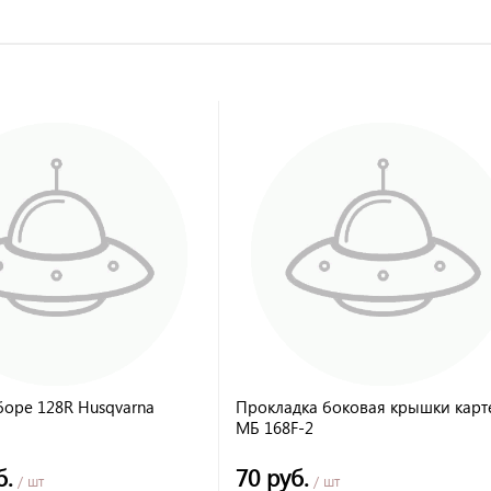
боре 128R Husqvarna
Прокладка боковая крышки карт
МБ 168F-2
б.
70 руб.
/ шт
/ шт