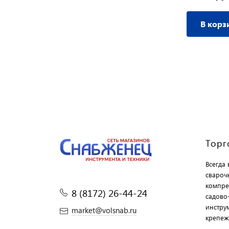
В корзину
В корз
Торг
Всегда
свароч
компре
8 (8172) 26-44-24
садово
инструм
market@volsnab.ru
крепеж