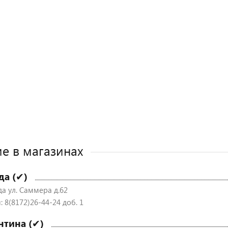
е в магазинах
да (✔)
да ул. Саммера д.62
 8(8172)26-44-24 доб. 1
нтина (✔)