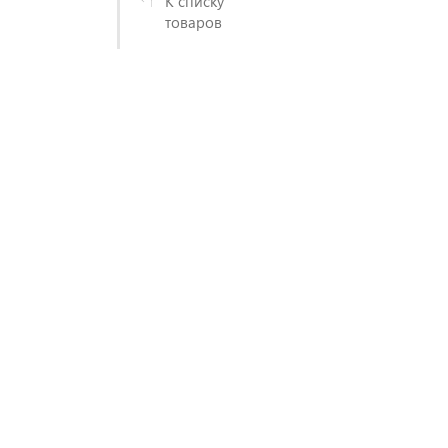
К списку
товаров