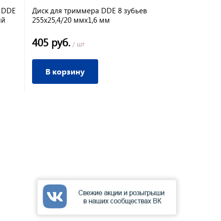
l DDE
Диск для триммера DDE 8 зубьев
Диск для т
ий
255х25,4/20 ммх1,6 мм
хлопостной,
405 руб.
670 руб.
/ шт
/
В корзину
В корз