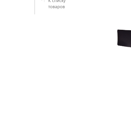
К списку
товаров