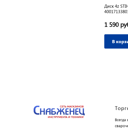
в
Диск для триммера DDE AIR-CUT 3-
Диск 4z STI
хлопостной, 305*25,4
4001713380
670 руб.
1 590 ру
/ шт
В корзину
В корз
Торг
Всегда
свароч