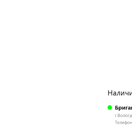
Наличи
Брига
г.Вологд
Телефон: