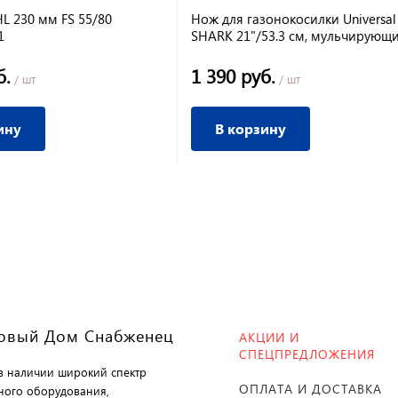
HL 230 мм FS 55/80
Нож для газонокосилки Universa
1
SHARK 21"/53.3 см, мульчирующ
б.
1 390 руб.
/ шт
/ шт
ину
В корзину
овый Дом Снабженец
АКЦИИ И
СПЕЦПРЕДЛОЖЕНИЯ
 в наличии широкий спектр
ОПЛАТА И ДОСТАВКА
ного оборудования,