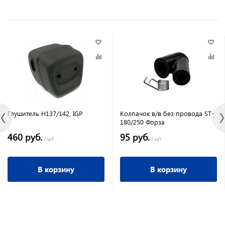
Глушитель Н137/142, IGP
Колпачок в/в без провода ST-
180/250 Форза
460 руб.
95 руб.
/ шт
/ шт
В корзину
В корзину