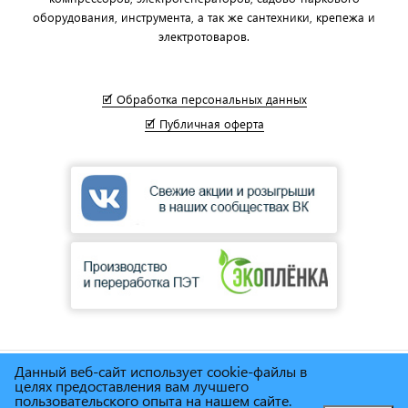
оборудования, инструмента, а так же сантехники, крепежа и
электротоваров.
🗹 Обработка персональных данных
🗹 Публичная оферта
Данный веб-сайт использует cookie-файлы в
© Сеть магазинов инструмента и техники
"Торговый дом
целях предоставления вам лучшего
Снабженец"
1995г. - 2025г.
пользовательского опыта на нашем сайте.