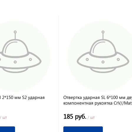
H 2*150 мм S2 ударная
Отвертка ударная SL 6*100 мм дв
компонентная рукоятка CrV//Matr
185 руб.
/ шт
/ шт