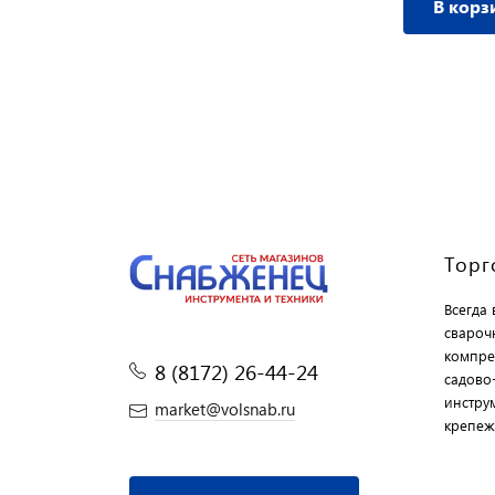
В корзину
В корз
Торг
Всегда
свароч
компре
8 (8172) 26-44-24
садово
инструм
market@volsnab.ru
крепеж