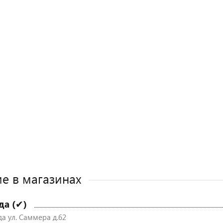
е в магазинах
да (✔)
да ул. Саммера д.62