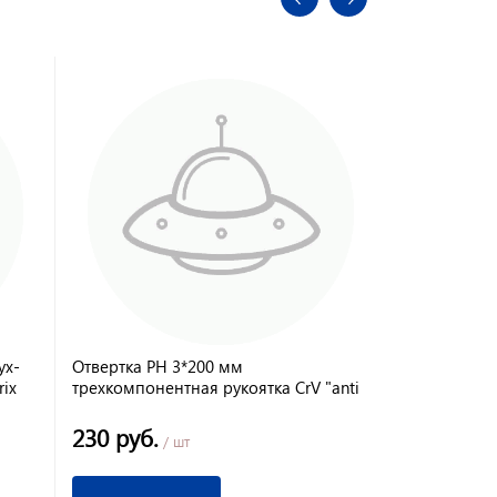
ух-
Отвертка PH 3*200 мм
Отвертка SL
ix
трехкомпонентная рукоятка CrV "anti
трехкомпоне
slip" Fusion Matrix
slip" Fusion 
230 руб.
80 руб.
/ шт
/ 