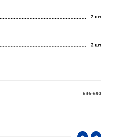
2 шт
2 шт
646-690