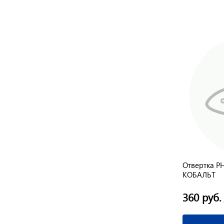
Отвертка SL 3*80 мм
Отвертка P
anti
трехкомпонентная рукоятка CrV "anti
КОБАЛЬТ
slip" Fusion Matrix
80 руб.
360 руб.
/ шт