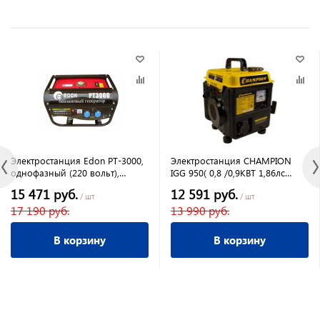
Электростанция Edon PT-3000,
Электростанция CHAMPION
однофазный (220 вольт),
IGG 950( 0,8 /0,9КВТ 1,86лс
ручной запуск, воздушное
2Т2,2л 12В11,7кг)
15 471 руб.
12 591 руб.
охлаждение, IP23
/ шт
/ шт
17 190 руб.
13 990 руб.
В корзину
В корзину