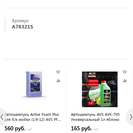
Артикул
A78321S
Автошампунь Active Foam Plus
Автошампунь AVS AVK-705
для б/к мойки (1:9-12) AVS PF-
Универсальный 1л яблоко
95 1кг
560 руб.
165 руб.
/ шт
/ шт