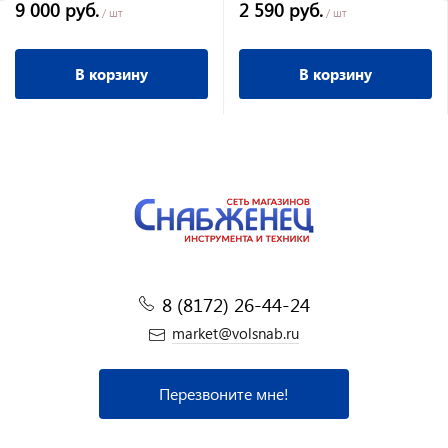
9 000 руб.
2 590 руб.
м, 160 л/мин (2000002340010)
/ шт
/ шт
В корзину
В корзину
8 (8172) 26-44-24
market@volsnab.ru
Перезвоните мне!