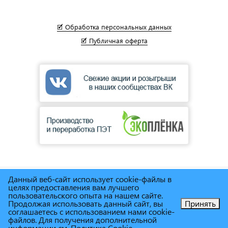
🗹 Обработка персональных данных
🗹 Публичная оферта
Данный веб-сайт использует cookie-файлы в
© Сеть магазинов инструмента и техники
"Торговый дом
целях предоставления вам лучшего
Снабженец"
1995г. - 2025г.
пользовательского опыта на нашем сайте.
Продолжая использовать данный сайт, вы
Принять
соглашаетесь с использованием нами cookie-
Позвоните нам!
файлов. Для получения дополнительной
информации см.
Политика Cookie
.