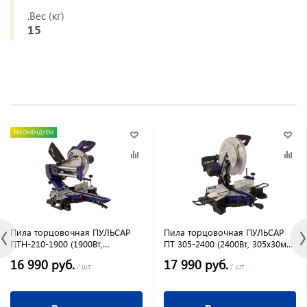
.Вес (кг)
15
РЕКОМЕНДУЕМ
Пила торцовочная ПУЛЬСАР
Пила торцовочная ПУЛЬСАР
ПТН-210-1900 (1900Вт,
ПТ 305-2400 (2400Вт, 305х30мм,
210х30мм, рез 65*300мм,
рез 75*180мм, рем.передача
16 990 руб.
17 990 руб.
направл.,лазер, 11кг)
13,9кг)
/ шт
/ шт