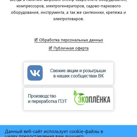
компрессоров, электрогенераторов, садово-паркового
оборудования, инструмента, а так же сантехники, крепежа и
электротоваров.
🗹 Обработка персональных данных
🗹 Публичная оферта
Данный веб-сайт использует cookie-файлы в
© Сеть магазинов инструмента и техники
"Торговый дом
целях предоставления вам лучшего