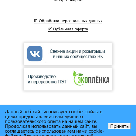
🗹 Обработка персональных данных
🗹 Публичная оферта
Данный веб-сайт использует cookie-файлы в
© Сеть магазинов инструмента и техники
"Торговый дом
целях предоставления вам лучшего
Снабженец"
1995г. - 2025г.
пользовательского опыта на нашем сайте.
Продолжая использовать данный сайт, вы
Принять
соглашаетесь с использованием нами cookie-
Позвоните нам!
файлов. Для получения дополнительной