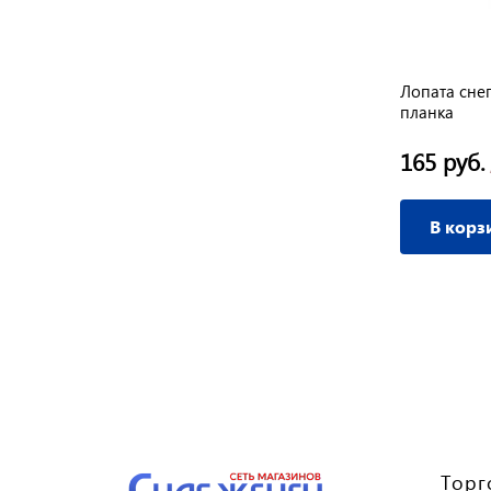
ши 6
Лопата снеговая ФЕЛИЧИТА 410х405
Лопата сне
ка
цветная, алюм. черенок
планка
890 руб.
165 руб.
/ шт
В корзину
В корз
Торг