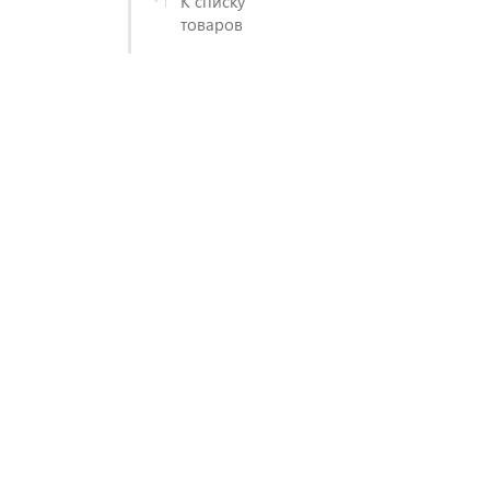
К списку
товаров