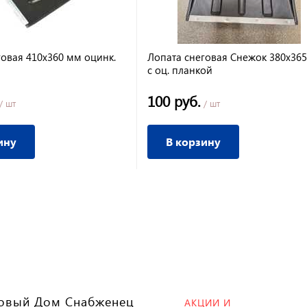
говая 410х360 мм оцинк.
Лопата снеговая Снежок 380х36
с оц. планкой
100 руб.
/ шт
/ шт
ину
В корзину
овый Дом Снабженец
АКЦИИ И