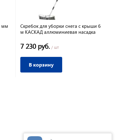
5 мм
Скребок для уборки снега с крыши 6
Лопата сне
м КАСКАД аллюминиевая насадка
цветная, ал
7 230 руб.
890 руб.
/ шт
/
В корзину
В корз