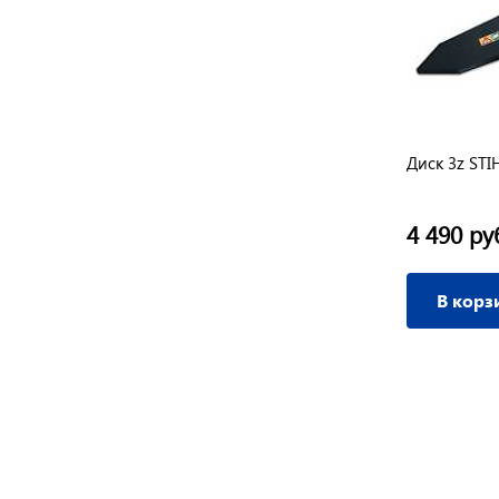
Диск 3z STI
4 490 ру
В корз