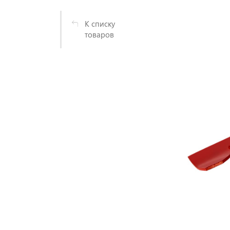
К списку
товаров