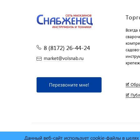
Торг
Всегда
свароч
компре
8 (8172) 26-44-24
садово
инструм
market@volsnab.ru
крепеж
Перезвоните мне!
🗹 Обр
🗹 Пуб
Данный веб-сайт использует cookie-файлы в целя
© Сеть магазинов инструмента и техники
"Торговы