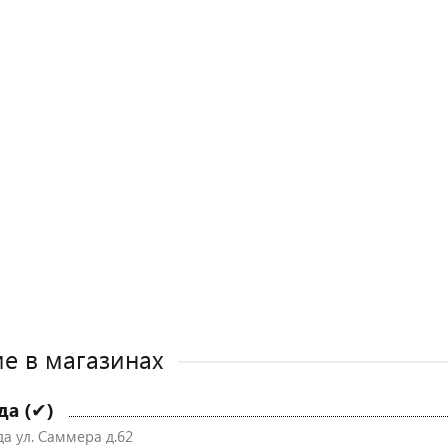
е в магазинах
да (✔)
да ул. Саммера д.62