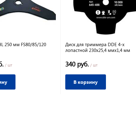
HL 250 мм FS80/85/120
Диск для триммера DDE 4-х
лопастной 230х25,4 ммх1,4 мм
б.
340 руб.
/ шт
/ шт
ину
В корзину