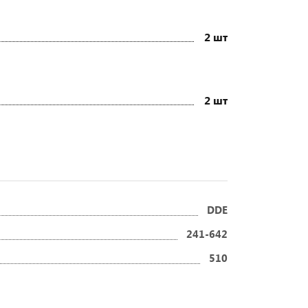
2 шт
2 шт
DDE
241-642
510