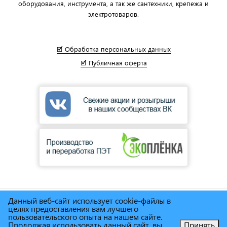
оборудования, инструмента, а так же сантехники, крепежа и
электротоваров.
🗹 Обработка персональных данных
🗹 Публичная оферта
Данный веб-сайт использует cookie-файлы в
© Сеть магазинов инструмента и техники
"Торговый дом
целях предоставления вам лучшего
Снабженец"
1995г. - 2025г.
пользовательского опыта на нашем сайте.
Продолжая использовать данный сайт, вы
Принять