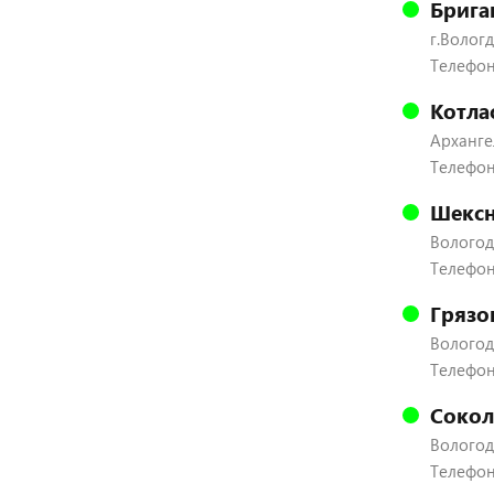
Брига
г.Вологд
Телефон:
Котла
Архангел
Телефон
Шексн
Вологодс
Телефон:
Грязо
Вологодс
Телефон:
Сокол
Вологодс
Телефон: