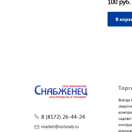
100 руб.
В корз
Торг
Всегда
свароч
компре
8 (8172) 26-44-24
садово
инструм
market@volsnab.ru
крепеж