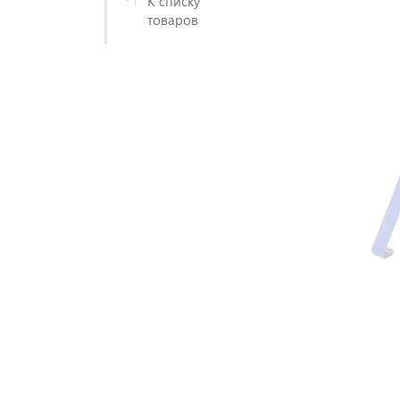
К списку
товаров