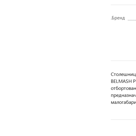
.Бренд
Столешница
BELMASH P-
отбортован
предназнач
малогабар