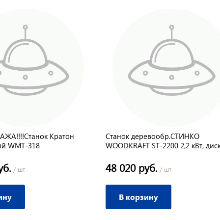
ДАЖА!!!!Станок Кратон
Станок деревообр.СТИНКО
ый WMT-318
WOODKRAFT ST-2200 2,2 кВт, дис
250х32, пропил 85 мм
уб.
48 020 руб.
/ шт
/ шт
ину
В корзину