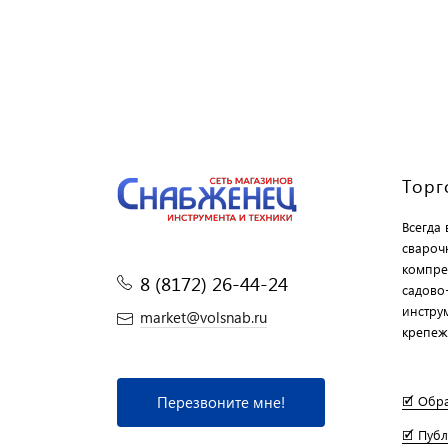
Торг
Всегда
свароч
компре
8 (8172) 26-44-24
садово
инструм
market@volsnab.ru
крепеж
Перезвоните мне!
🗹 Обр
🗹 Пуб