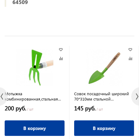
64509
Мотыжка
Совок посадочный широкий
комбинированная,стальная
70*310мм стальной
75*380мм деревянная рукоятка
деревянная рукоятка Сибртех
200 руб.
145 руб.
Сибртех
/ шт
/ шт
В корзину
В корзину