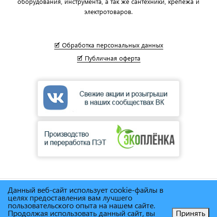
оборудования, инструмента, а так же сантехники, крепежа и
электротоваров.
🗹 Обработка персональных данных
🗹 Публичная оферта
Данный веб-сайт использует cookie-файлы в
© Сеть магазинов инструмента и техники
"Торговый дом
целях предоставления вам лучшего
Снабженец"
1995г. - 2025г.
пользовательского опыта на нашем сайте.
Продолжая использовать данный сайт, вы
Принять