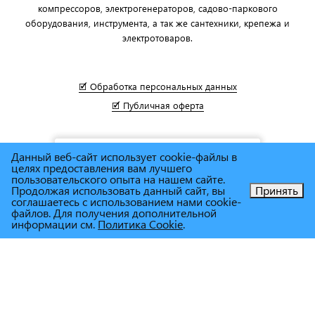
компрессоров, электрогенераторов, садово-паркового
оборудования, инструмента, а так же сантехники, крепежа и
электротоваров.
🗹 Обработка персональных данных
🗹 Публичная оферта
Данный веб-сайт использует cookie-файлы в
целях предоставления вам лучшего
пользовательского опыта на нашем сайте.
Продолжая использовать данный сайт, вы
Принять
соглашаетесь с использованием нами cookie-
Позвоните нам!
файлов. Для получения дополнительной
информации см.
Политика Cookie
.
© Сеть магазинов инструмента и техники
"Торговый дом
Снабженец"
1995г. - 2025г.