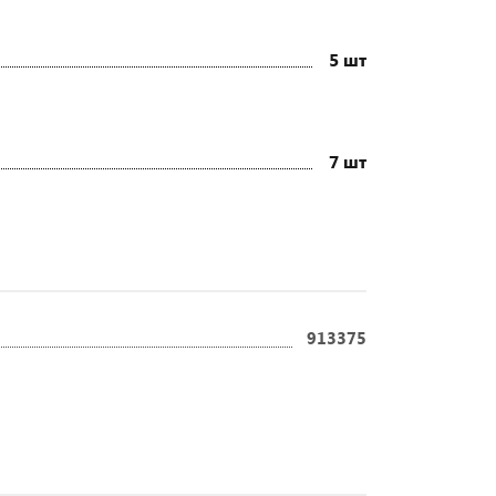
5 шт
7 шт
913375