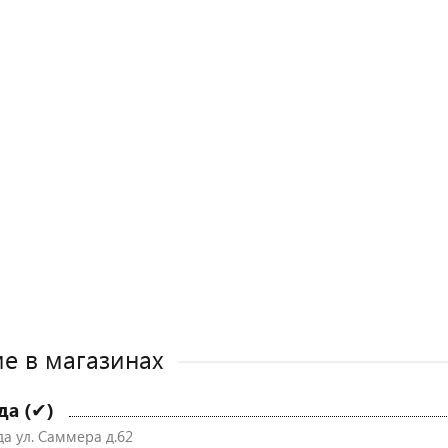
е в магазинах
да (✔)
да ул. Саммера д.62