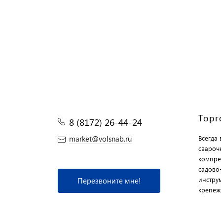
В ко
Торг
8 (8172) 26-44-24
market@volsnab.ru
Всегда
свароч
компре
садово
инструм
Перезвоните мне!
крепеж