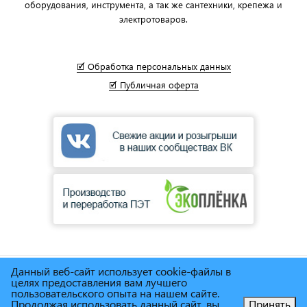
оборудования, инструмента, а так же сантехники, крепежа и
электротоваров.
🗹 Обработка персональных данных
🗹 Публичная оферта
Данный веб-сайт использует cookie-файлы в
© Сеть магазинов инструмента и техники
"Торговый дом
целях предоставления вам лучшего
Снабженец"
1995г. - 2025г.
пользовательского опыта на нашем сайте.
Продолжая использовать данный сайт, вы
Принять