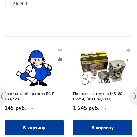
26-9 Т
Защита карбюратора ВС F-
Поршневая группа MS180
430/520
(38мм) без поддона,
CHAMPION
145 руб.
1 245 руб.
/ шт
/ шт
В корзину
В корзину