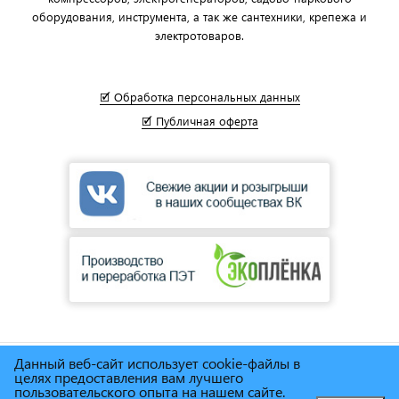
оборудования, инструмента, а так же сантехники, крепежа и
электротоваров.
🗹 Обработка персональных данных
🗹 Публичная оферта
Данный веб-сайт использует cookie-файлы в
© Сеть магазинов инструмента и техники
"Торговый дом
целях предоставления вам лучшего
Снабженец"
1995г. - 2025г.
пользовательского опыта на нашем сайте.