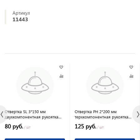
Артикул
11443
Отвертка SL 3*150 мм
Отвертка PH 2*200 мм
двухкомпонентная рукоятка
терхкомпонентная рукоятка
CrV Сибртех
CrV "anti slip" Fusion Matrix
80 руб.
125 руб.
/ шт
/ шт