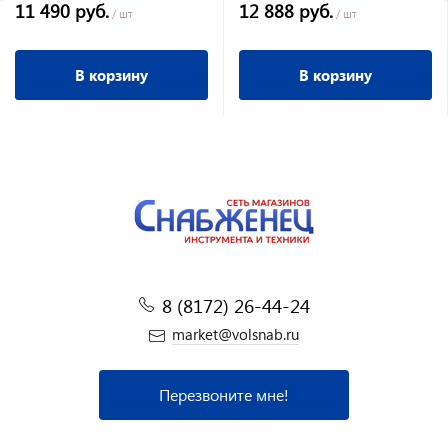
11 490 руб.
12 888 руб.
всас.1м,шланг 5м
/ шт
/ шт
В корзину
В корзину
8 (8172) 26-44-24
market@volsnab.ru
Перезвоните мне!