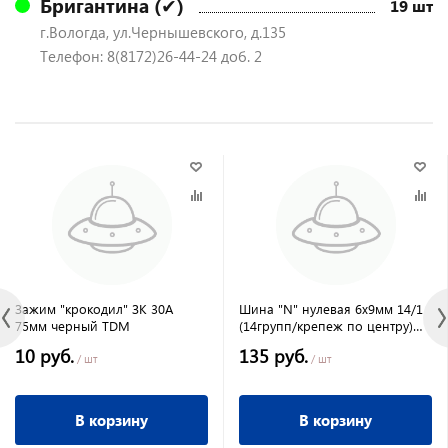
Бригантина (✔)
19 шт
г.Вологда, ул.Чернышевского, д.135
Телефон: 8(8172)26-44-24 доб. 2
Зажим "крокодил" ЗК 30А
Шина "N" нулевая 6х9мм 14/1
75мм черный TDM
(14групп/крепеж по центру)
TDM
10 руб.
135 руб.
/ шт
/ шт
В корзину
В корзину