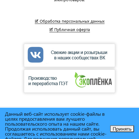
🗹 Обработка персональных данных
🗹 Публичная оферта
Данный веб-сайт использует cookie-файлы в
© Сеть магазинов инструмента и техники
"Торговый дом
целях предоставления вам лучшего
Снабженец"
1995г. - 2025г.
пользовательского опыта на нашем сайте.
Продолжая использовать данный сайт, вы
Принять
соглашаетесь с использованием нами cookie-
Позвоните нам!
файлов. Для получения дополнительной