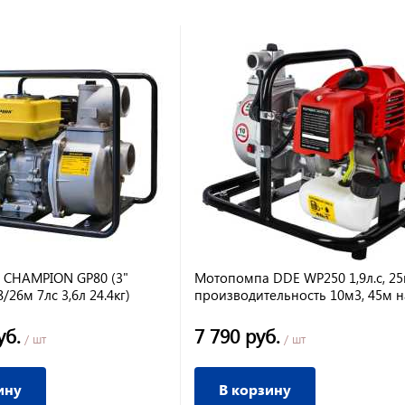
 CHAMPION GP80 (3"
Мотопомпа DDE WP250 1,9л.с, 25
/26м 7лс 3,6л 24.4кг)
производительность 10м3, 45м 
уб.
7 790 руб.
/ шт
/ шт
ину
В корзину