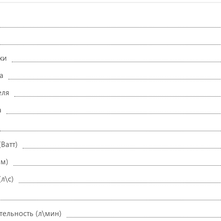
ки
а
еля
а
Ватт)
мм)
л\с)
тельность (л\мин)