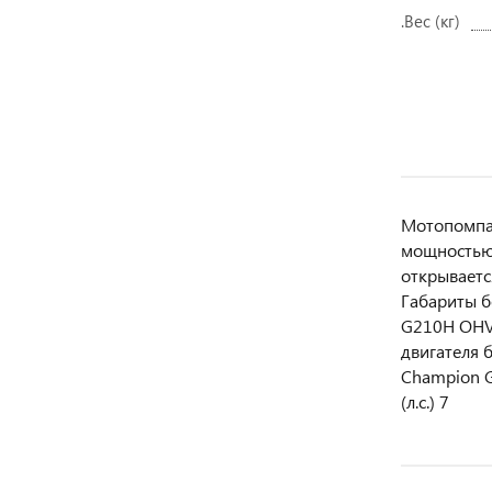
.Вес (кг)
Мотопомпа 
мощностью 
открываетс
Габариты б
G210H OHV 
двигателя б
Champion G
(л.с.) 7