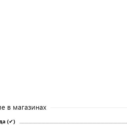
е в магазинах
да (✔)