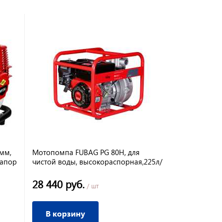
мм,
Мотопомпа FUBAG PG 80H, для
напор
чистой воды, высокораспорная,225л/
мин, высота подъема 77,5м
28 440 руб.
/ шт
В корзину