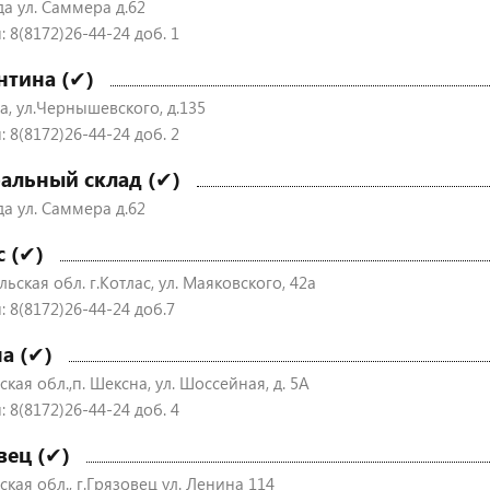
да ул. Саммера д.62
 8(8172)26-44-24 доб. 1
нтина (✔)
а, ул.Чернышевского, д.135
 8(8172)26-44-24 доб. 2
альный склад (✔)
да ул. Саммера д.62
с (✔)
ьская обл. г.Котлас, ул. Маяковского, 42а
: 8(8172)26-44-24 доб.7
а (✔)
кая обл.,п. Шексна, ул. Шоссейная, д. 5А
 8(8172)26-44-24 доб. 4
вец (✔)
кая обл., г.Грязовец ул. Ленина 114