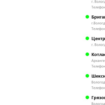
г. Волог
Телефон:
Брига
г.Вологд
Телефон:
Центр
г. Волог
Котла
Архангел
Телефон
Шексн
Вологодс
Телефон:
Грязо
Вологодс