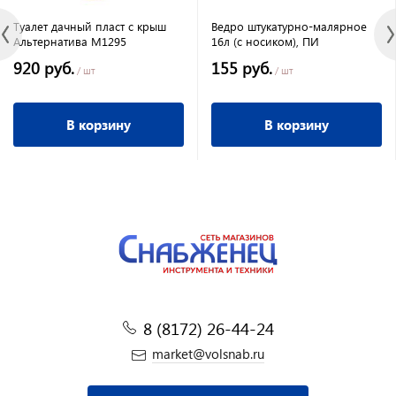
Туалет дачный пласт с крыш
Ведро штукатурно-малярное
Альтернатива М1295
16л (с носиком), ПИ
920 руб.
155 руб.
/ шт
/ шт
В корзину
В корзину
8 (8172) 26-44-24
market@volsnab.ru