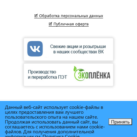
🗹 Обработка персональных данных
🗹 Публичная оферта
Данный веб-сайт использует cookie-файлы в
© Сеть магазинов инструмента и техники
"Торговый дом
целях предоставления вам лучшего
Снабженец"
1995г. - 2025г.
пользовательского опыта на нашем сайте.
Продолжая использовать данный сайт, вы
Принять
соглашаетесь с использованием нами cookie-
Позвоните нам!
файлов. Для получения дополнительной
информации см.
Политика Cookie
.