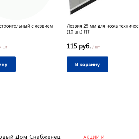
строительный с лезвием
Лезвия 25 мм для ножа техничес
(10 шт.) FIT
115 руб.
/ шт
/ шт
ину
В корзину
овый Дом Снабженец
АКЦИИ И