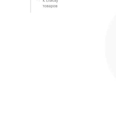
К списку
товаров