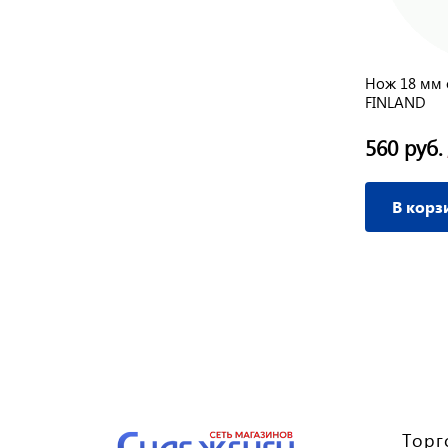
е
Нож 18 мм с выдвижным лезвием
Нож 18 мм 
шт.)
усиленный корпус SPARTA
FINLAND
50 руб.
560 руб.
/ шт
В корзину
В корз
Торг