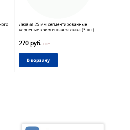
кого
Лезвия 25 мм сегментированные
Нож 18 мм 
черненые криогенная закалка (5 шт.)
усиленный 
270 руб.
50 руб.
/ шт
/ 
В корзину
В корз