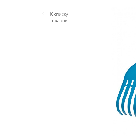
К списку
товаров