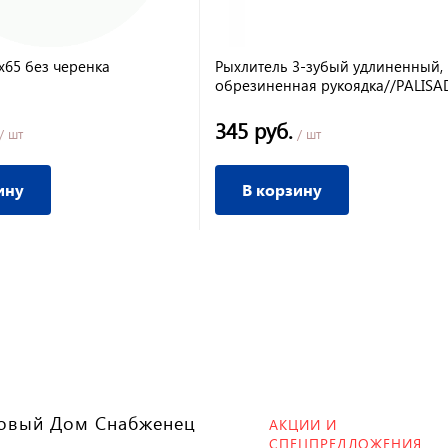
х65 без черенка
Рыхлитель 3-зубый удлиненный,
обрезиненная рукоядка//PALISA
345 руб.
/ шт
/ шт
ину
В корзину
овый Дом Снабженец
АКЦИИ И
СПЕЦПРЕДЛОЖЕНИЯ