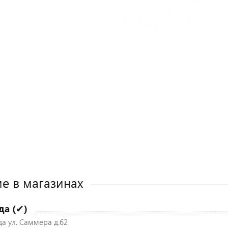
е в магазинах
да (✔)
да ул. Саммера д.62