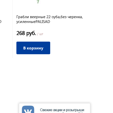
Грабли веерные 22-зуба,без черенка,
D
усиленныеPALISAD
268 руб.
/ шт
В корзину